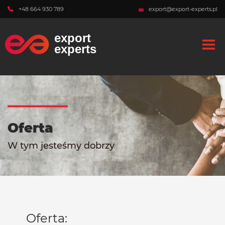
+48 664 930 789
export@export-experts.pl
Oferta
W tym jesteśmy dobrzy
Oferta: