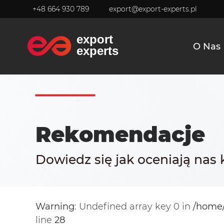
+48 664 930 789
export@export-experts.pl
O Nas
Rekomendacje
Dowiedz się jak oceniają nas k
Warning
: Undefined array key 0 in
/home/
line
28