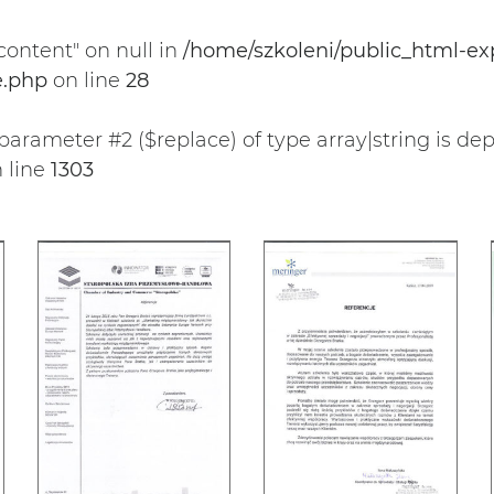
content" on null in
/home/szkoleni/public_html-ex
e.php
on line
28
o parameter #2 ($replace) of type array|string is d
 line
1303