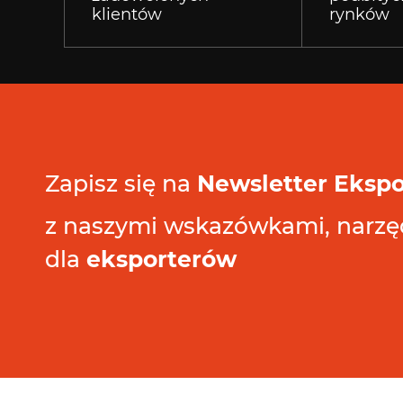
klientów
rynków
Zapisz się na
Newsletter Eksp
z naszymi wskazówkami, narzęd
dla
eksporterów