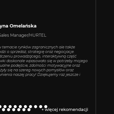
zyna Omelańska
 Sales Manager/HURTEL
 w temacie rynków zagranicznych ale także
Grzegorz to je
dzi o sprzedaż, strategię oraz negocjacje.
negocjacje z 
dczeniu prowadzącego, interaktywną część
przekazania w
wki doskonale wpasowało się w potrzeby mojego
szkoleniu Grze
alne podejście, zdolności motywacyjne oraz
eksportowe. Z
ożyły się na szereg nowych pomysłów oraz
konsultacje
ienia naszej pracy! Dziękujemy raz jeszcze i
+ więcej rekomendacji