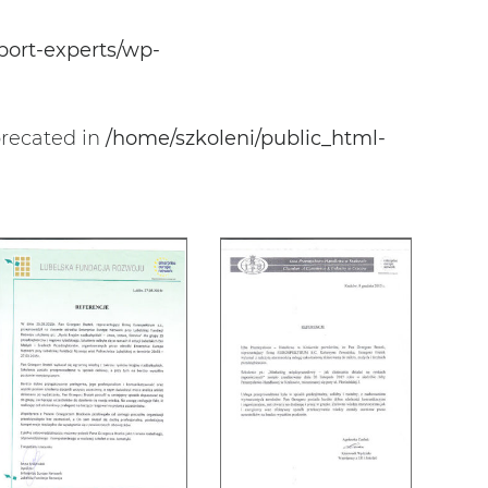
port-experts/wp-
eprecated in
/home/szkoleni/public_html-