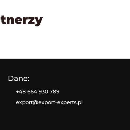
rtnerzy
Dane:
+48 664 930 789
export@export-experts.pl