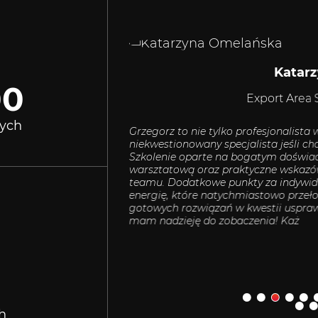
Katar
00
Export Area
ych
 Grzegorza. Merytorycznie
Grzegorz to nie tylko profesjonalista
 sprzedaży zagranicznej.
niekwestionowany specjalista jeśli cho
 firmy. Bardzo polecam.
Szkolenie oparte na bogatym doświa
warsztatową oraz praktyczne wskazó
teamu. Dodatkowe punkty za indywidu
energię, które natychmiastowo przeł
gotowych rozwiązań w kwestii usprawn
mam nadzieję do zobaczenia! Każ
h